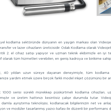
iyel kodlama sektöründe dünyanın en yaygın markası olan Videojet, 
ransfer ve lazer cihazların üreticisidir. Odak Kodlama olarak Videoj
ntili 2. el cihaz satışı yapıyor ve uzman teknik ekibimizle en iyi 
if olarak tüm hizmetleri verebilen, en geniş kadroya ve birikime sahip T
t, 40 yıldan uzun süreye dayanan deneyimiyle, tüm kodlama g
enize yardım etmek üzere birçok farklı model inkjet çözümünü bir ar
t 1000 serisi sürekli mürekkep püskürtmeli kodlama cihazları, uz
nmıştır ve üretim hattınızı kesintisiz çalışır durumda tutar. Vide
 damla ayrıştırma teknolojisi, kodlanacak bilgilerinizin net ve anla
yon ve modüler tasarlanmış yazıcı kafası ile düzenli bir performans d