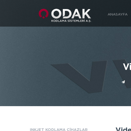
ANASAYFA
V
Vide
INKJET KODLAMA CİHAZLAR