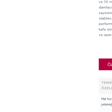
ve 70 mi
damlacı
sayesind
olabilec
performa
kafa üni
ve oper
Öz
TEKNİ
ÖZELL
Hat hız
yeteneg