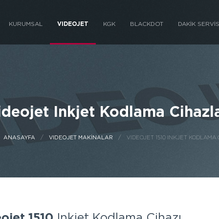
KURUMSAL
VIDEOJET
KGK
BLACKDOT
DAKİK SERVİ
ideojet Inkjet Kodlama Cihazla
ANASAYFA
VIDEOJET MAKİNALAR
VIDEOJET 1510 INKJET KODLAMA 
ojet 1510
Inkjet Kodlama Cihazı