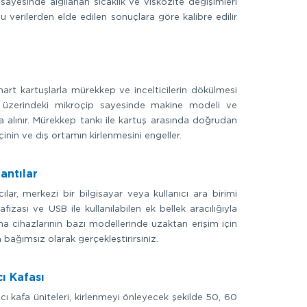
sayesinde algılanan sıcaklık ve viskozite değişimleri
u verilerden elde edilen sonuçlara göre kalibre edilir
art kartuşlarla mürekkep ve incelticilerin dökülmesi
tuş üzerindeki mikroçip sayesinde makine modeli ve
 alınır. Mürekkep tankı ile kartuş arasında doğrudan
inin ve dış ortamın kirlenmesini engeller.
antılar
lar, merkezi bir bilgisayar veya kullanıcı ara birimi
ızası ve USB ile kullanılabilen ek bellek aracılığıyla
ama cihazlarının bazı modellerinde uzaktan erişim için
ağımsız olarak gerçekleştirirsiniz.
cı Kafası
cı kafa üniteleri, kirlenmeyi önleyecek şekilde 50, 60