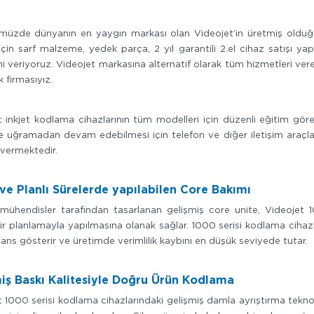
müzde dünyanın en yaygın markası olan Videojet’in üretmiş olduğu 1
çin sarf malzeme, yedek parça, 2 yıl garantili 2.el cihaz satışı ya
i veriyoruz. Videojet markasına alternatif olarak tüm hizmetleri vere
k firmasıyız.
 inkjet kodlama cihazlarının tüm modelleri için düzenli eğitim gören
ye uğramadan devam edebilmesi için telefon ve diğer iletişim araçl
 vermektedir.
ve Planlı Sürelerde yapılabilen Core Bakımı
ühendisler tarafından tasarlanan gelişmiş core unite, Videojet 10
r planlamayla yapılmasına olanak sağlar. 1000 serisi kodlama cihazl
ns gösterir ve üretimde verimlilik kaybını en düşük seviyede tutar.
iş Baskı Kalitesiyle Doğru Ürün Kodlama
 1000 serisi kodlama cihazlarındaki gelişmiş damla ayrıştırma teknoloj