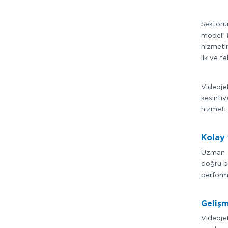
Sektörü
modeli i
hizmetin
ilk ve te
Videojet
kesinti
hizmeti
Kolay 
Uzman m
doğru bi
performa
Gelişm
Videojet