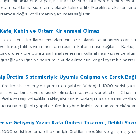
ı için dinamik olarak çalışır. Cihaz üzerinde bulunan birçok sensör 
rtam şartlarına göre anlık olarak takip edilir. Mürekkep akışkanlığı b
ortamda doğru kodlamanın yapılması sağlanır.
 Kafa, Kabin ve Ortam Kirlenmesi Olmaz
 1000 serisi kodlama cihazları için özel olarak tasarlanmış olan sm
 ve kartuştaki sıvının her damlasının kullanılması sağlanır. Kar
cak ürüne göre doğru sarf malzemesinin kullanılması güvence altına
ığı sağlayan iğne ve septum, sıvı dökülmelerini engelleyerek cihazın iç
iş Üretim Sistemleriyle Uyumlu Çalışma ve Esnek Bağl
 üretim sistemleriyle uyumlu çalışabilen Videojet 1000 serisi yazıcı
n, ayrıca bir arayüze gerek olmadan kolayca yönetilebilir. Cihaz haf
fazla mesajı kolaylıkla saklayabilirsiniz. Videojet 1000 serisi kodl
ucusuna bağlantı yapabilir, üretim yönetiminizi zaman ve mekândan b
r ve Gelişmiş Yazıcı Kafa Ünitesi Tasarımı, Delikli Yazı
 1000 serisi kodlama cihazları için üretilen modüler ve gelişmiş yazı