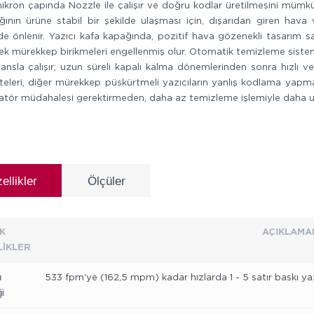
kron çapında Nozzle ile çalışır ve doğru kodlar üretilmesini mümkün
ğının ürüne stabil bir şekilde ulaşması için, dışarıdan giren hava
e önlenir. Yazıcı kafa kapağında, pozitif hava gözenekli tasarım sa
ek mürekkep birikmeleri engellenmiş olur. Otomatik temizleme sistemi
nsla çalışır; uzun süreli kapalı kalma dönemlerinden sonra hızlı ve
teleri, diğer mürekkep püskürtmeli yazıcıların yanlış kodlama yapmas
atör müdahalesi gerektirmeden, daha az temizleme işlemiyle daha uz
ellikler
Ölçüler
K
AÇIKLAMA
İKLER
ı
533 fpm'ye (162,5 mpm) kadar hızlarda 1 - 5 satır baskı yazdır
̆i