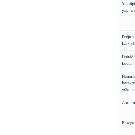
Yazıtip
yapılan
Doğrus
barkodl
DataMa
kodları
Nomina
karakte
yüksekli
Atım m
Klavye