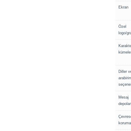
Ekran
Özel
logo/gra
Karakte
kümele
Diller v
arabiri
seçene
Mesaj
depola
Çevres
koruma