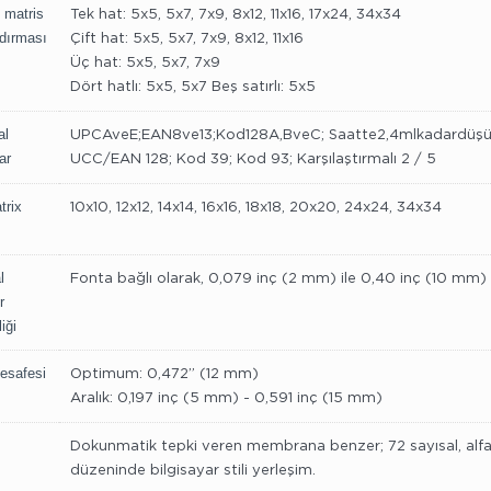
i matris
Tek hat: 5x5, 5x7, 7x9, 8x12, 11x16, 17x24, 34x34
dırması
Çift hat: 5x5, 5x7, 7x9, 8x12, 11x16
Üç hat: 5x5, 5x7, 7x9
Dört hatlı: 5x5, 5x7 Beş satırlı: 5x5
al
UPCAveE;EAN8ve13;Kod128A,BveC; Saatte2,4mlkadardüşu
ar
UCC/EAN 128; Kod 39; Kod 93; Karşılaştırmalı 2 / 5
trix
10x10, 12x12, 14x14, 16x16, 18x18, 20x20, 24x24, 34x34
l
Fonta bağlı olarak, 0,079 inç (2 mm) ile 0,40 inç (10 mm) a
r
ği
esafesi
Optimum: 0,472” (12 mm)
Aralık: 0,197 inç (5 mm) - 0,591 inç (15 mm)
Dokunmatik tepki veren membrana benzer; 72 sayısal, alfabeti
düzeninde bilgisayar stili yerleşim.