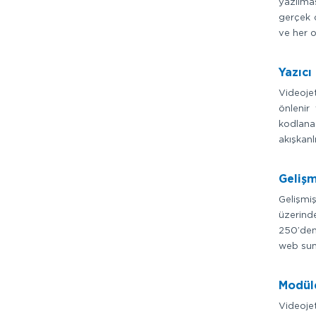
yazılmas
gerçek o
ve her 
Yazıcı
Videojet
önlenir
kodlana
akışkanl
Gelişm
Gelişmiş
üzerinde
250’den 
web sun
Modüle
Videojet