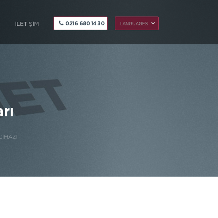
S
İLETİŞİM
0216 680 14 30
LANGUAGES
rı
CİHAZI