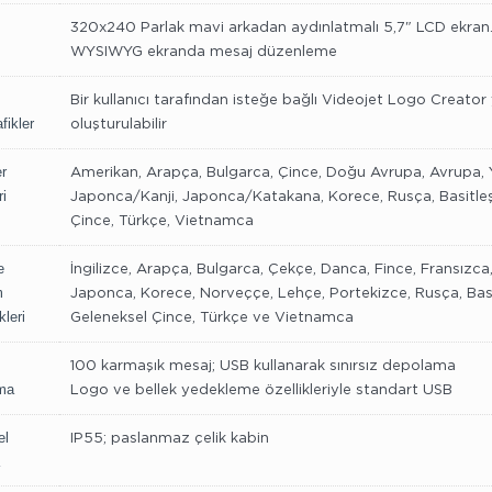
320x240 Parlak mavi arkadan aydınlatmalı 5,7" LCD ekran
WYSIWYG ekranda mesaj düzenleme
Bir kullanıcı tarafından isteğe bağlı Videojet Logo Creator
fikler
oluşturulabilir
r
Amerikan, Arapça, Bulgarca, Çince, Doğu Avrupa, Avrupa, 
ri
Japonca/Kanji, Japonca/Katakana, Korece, Rusça, Basitleştiri
Çince, Türkçe, Vietnamca
e
İngilizce, Arapça, Bulgarca, Çekçe, Danca, Fince, Fransızc
m
Japonca, Korece, Norveççe, Lehçe, Portekizce, Rusça, Basitles
kleri
Geleneksel Çince, Türkçe ve Vietnamca
100 karmaşık mesaj; USB kullanarak sınırsız depolama
ma
Logo ve bellek yedekleme özellikleriyle standart USB
el
IP55; paslanmaz çelik kabin